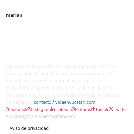
marian
Revista Vida en Yucatán, es una ventana a la hermosa
Península de Yucatán, llena de nuevas experiencias
inolvidables. Somos tu compañero perfecto, te
presentamos lugares maravillosos, además de darte
consejos y tips para que empieces una Vida en Yucatán.
Contáctanos:
contact0@vidaenyucatan.com
Facebook
Instagram
Linkedin
Pinterest
Tumblr
Twitter
© Copyright - VidaenYucatan.com
Aviso de privacidad