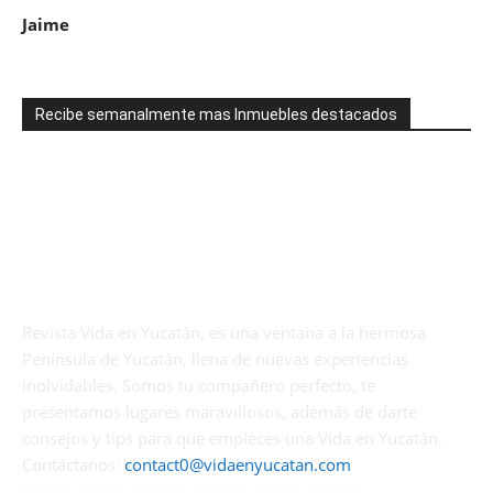
Jaime
Recibe semanalmente mas Inmuebles destacados
Revista Vida en Yucatán, es una ventana a la hermosa
Península de Yucatán, llena de nuevas experiencias
inolvidables. Somos tu compañero perfecto, te
presentamos lugares maravillosos, además de darte
consejos y tips para que empieces una Vida en Yucatán.
Contáctanos:
contact0@vidaenyucatan.com