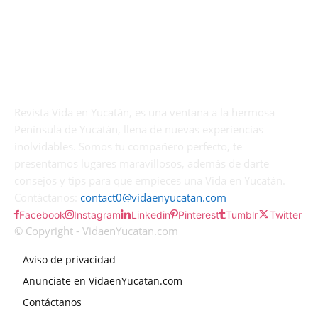
Revista Vida en Yucatán, es una ventana a la hermosa
Península de Yucatán, llena de nuevas experiencias
inolvidables. Somos tu compañero perfecto, te
presentamos lugares maravillosos, además de darte
consejos y tips para que empieces una Vida en Yucatán.
Contáctanos:
contact0@vidaenyucatan.com
Facebook
Instagram
Linkedin
Pinterest
Tumblr
Twitter
© Copyright - VidaenYucatan.com
Aviso de privacidad
Anunciate en VidaenYucatan.com
Contáctanos