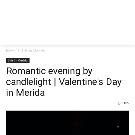
home
Life in Merida
Life in Merida
Romantic evening by
candlelight | Valentine's Day
in Merida
1105