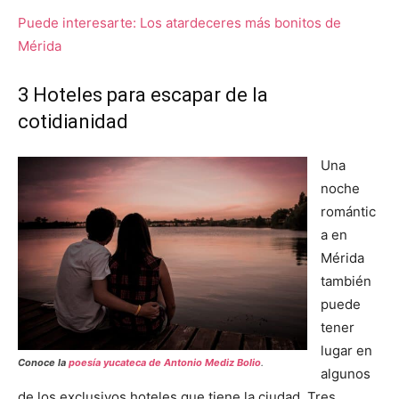
Puede interesarte: Los atardeceres más bonitos de
Mérida
3 Hoteles para escapar de la
cotidianidad
Una
noche
romántic
a en
Mérida
también
puede
tener
lugar en
Conoce la
poesía yucateca de Antonio Mediz Bolio
.
algunos
de los exclusivos hoteles que tiene la ciudad. Tres