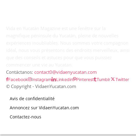
Vida en Yucatán Magazine est une fenêtre sur la
magnifique péninsule du Yucatán, pleine de nouvelles
expériences inoubliables. Nous sommes votre compagnon
idéal, nous vous présentons des endroits merveilleux, ainsi
que des conseils et astuces pour que vous puissiez
commencer une vie au Yucatan.
Contáctanos:
contact0@vidaenyucatan.com
Facebook
Instagram
Linkedin
Pinterest
Tumblr
Twitter
© Copyright - VidaenYucatan.com
Avis de confidentialité
Annoncez sur VidaenYucatan.com
Contactez-nous