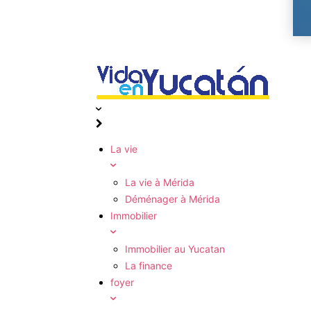
La vie
Immobilier
Jeudi, 6 août, 2026
Sign in / Join
La vie
La vie à Mérida
Déménager à Mérida
Immobilier
Immobilier au Yucatan
La finance
foyer