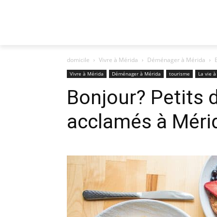
domicile
Vivre à Mérida
Déménager à Mérida
Vivre à Mérida
Déménager à Mérida
tourisme
La vie 
Bonjour? Petits 
acclamés à Méri