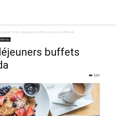
Bonjour? Petits déjeuners buffets acclamés à Mérida
à Mérida
déjeuners buffets
da
5331