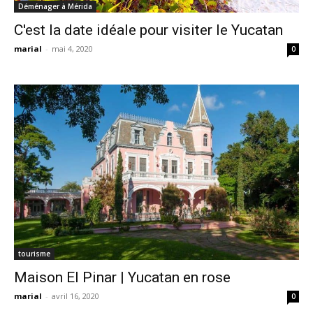
Déménager à Mérida
C'est la date idéale pour visiter le Yucatan
marial
-
mai 4, 2020
0
tourisme
Maison El Pinar | Yucatan en rose
marial
-
avril 16, 2020
0