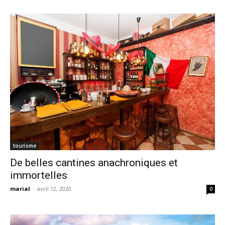
tourisme
De belles cantines anachroniques et
immortelles
marial
-
avril 12, 2020
0