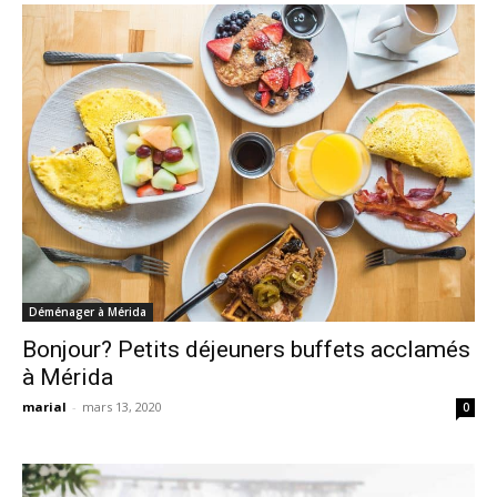
Déménager à Mérida
Bonjour? Petits déjeuners buffets acclamés
à Mérida
marial
-
mars 13, 2020
0