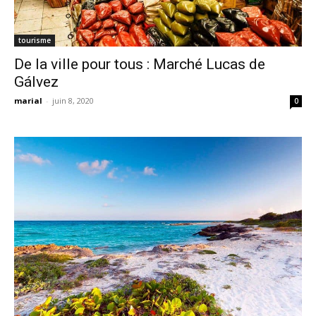
tourisme
De la ville pour tous : Marché Lucas de
Gálvez
marial
-
juin 8, 2020
0