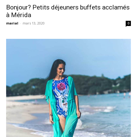
Bonjour? Petits déjeuners buffets acclamés
à Mérida
marial
-
mars 13, 2020
0