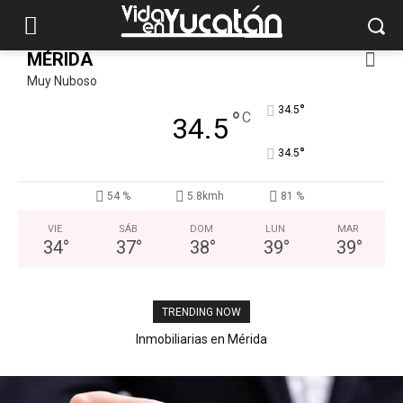
MÉRIDA
Muy Nuboso
°
34.5
°
C
34.5
°
34.5
54 %
5.8kmh
81 %
VIE
SÁB
DOM
LUN
MAR
34
°
37
°
38
°
39
°
39
°
TRENDING NOW
Inmobiliarias en Mérida