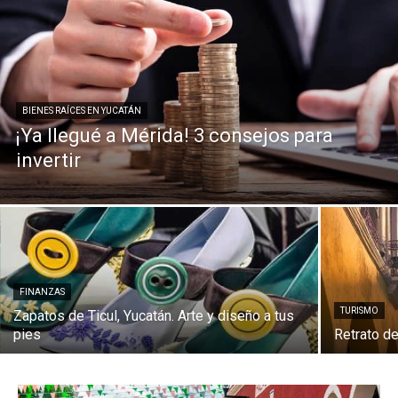
BIENES RAÍCES EN YUCATÁN
¡Ya llegué a Mérida! 3 consejos para
invertir
FINANZAS
TURISMO
Zapatos de Ticul, Yucatán. Arte y diseño a tus
pies
Retrato de