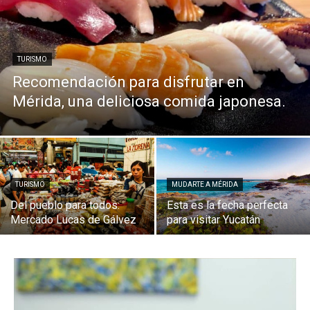
TURISMO
Recomendación para disfrutar en
Mérida, una deliciosa comida japonesa.
TURISMO
MUDARTE A MÉRIDA
Del pueblo para todos:
Esta es la fecha perfecta
Mercado Lucas de Gálvez
para visitar Yucatán