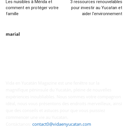
Les nuisibles à Mérida et
3 ressources renouvelables
comment en protéger votre
pour investir au Yucatan et
famille
aider l'environnement
marial
Vida en Yucatán Magazine est une fenêtre sur la
magnifique péninsule du Yucatán, pleine de nouvelles
expériences inoubliables. Nous sommes votre compagnon
idéal, nous vous présentons des endroits merveilleux, ainsi
que des conseils et astuces pour que vous puissiez
commencer une vie au Yucatan.
Contáctanos:
contact0@vidaenyucatan.com