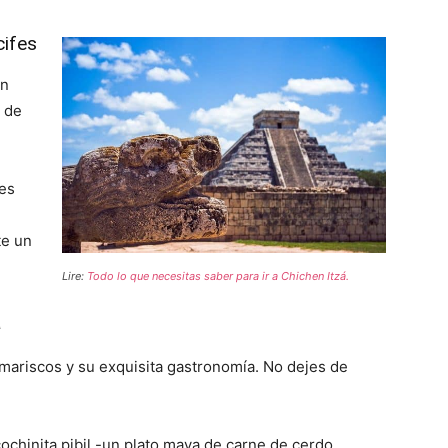
cifes
án
 de
les
te un
Lire:
Todo lo que necesitas saber para ir a Chichen Itzá.
a
mariscos y su exquisita gastronomía. No dejes de
cochinita pibil -un plato maya de carne de cerdo