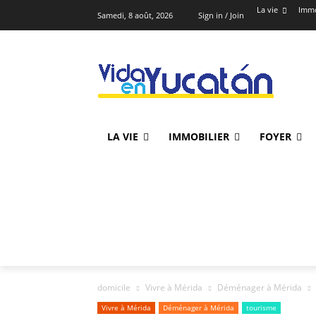
La vie
Immo
Samedi, 8 août, 2026
Sign in / Join
LA VIE
IMMOBILIER
FOYER
domicile
Vivre à Mérida
Déménager à Mérida
Vivre à Mérida
Déménager à Mérida
tourisme