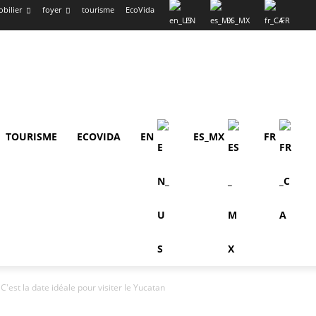
bilier
foyer
tourisme
EcoVida
EN
ES_MX
FR
TOURISME
ECOVIDA
EN
ES_MX
FR
C'est la date idéale pour visiter le Yucatan