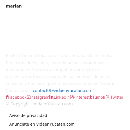
marian
Revista Vida en Yucatán, es una ventana a la hermosa
Península de Yucatán, llena de nuevas experiencias
inolvidables. Somos tu compañero perfecto, te
presentamos lugares maravillosos, además de darte
consejos y tips para que empieces una Vida en Yucatán.
Contáctanos:
contact0@vidaenyucatan.com
Facebook
Instagram
Linkedin
Pinterest
Tumblr
Twitter
© Copyright - VidaenYucatan.com
Aviso de privacidad
Anunciate en VidaenYucatan.com