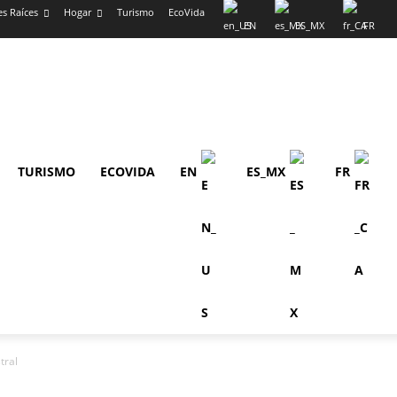
es Raíces
Hogar
Turismo
EcoVida
EN
ES_MX
FR
TURISMO
ECOVIDA
EN
ES_MX
FR
tral