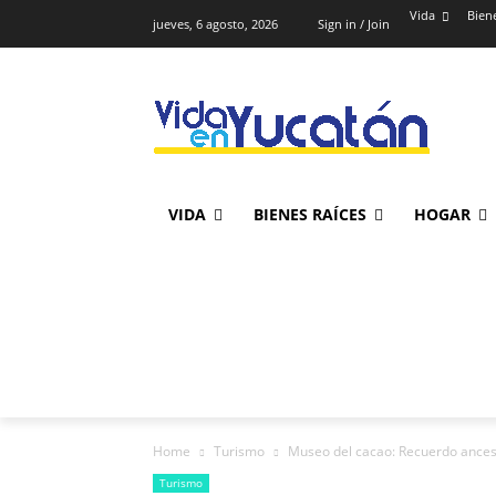
Vida
Bien
jueves, 6 agosto, 2026
Sign in / Join
VIDA
BIENES RAÍCES
HOGAR
Home
Turismo
Museo del cacao: Recuerdo ances
Turismo