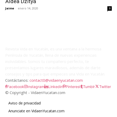
Aldea Dzitya
Jaime
-
enero 14, 2020
0
Revista Vida en Yucatán, es una ventana a la hermosa
Península de Yucatán, llena de nuevas experiencias
inolvidables. Somos tu compañero perfecto, te
presentamos lugares maravillosos, además de darte
consejos y tips para que empieces una Vida en Yucatán.
Contáctanos:
contact0@vidaenyucatan.com
Facebook
Instagram
Linkedin
Pinterest
Tumblr
Twitter
© Copyright - VidaenYucatan.com
Aviso de privacidad
Anunciate en VidaenYucatan.com