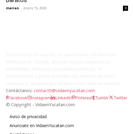
baratos
marian
-
enero 15, 2020
0
Revista Vida en Yucatán, es una ventana a la hermosa
Península de Yucatán, llena de nuevas experiencias
inolvidables. Somos tu compañero perfecto, te
presentamos lugares maravillosos, además de darte
consejos y tips para que empieces una Vida en Yucatán.
Contáctanos:
contact0@vidaenyucatan.com
Facebook
Instagram
Linkedin
Pinterest
Tumblr
Twitter
© Copyright - VidaenYucatan.com
Aviso de privacidad
Anunciate en VidaenYucatan.com