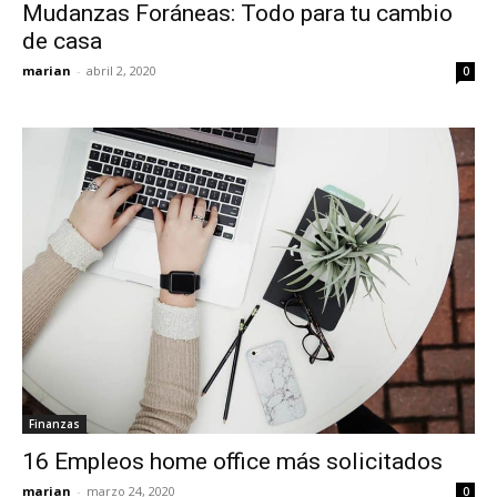
Mudanzas Foráneas: Todo para tu cambio
de casa
marian
-
abril 2, 2020
0
Finanzas
16 Empleos home office más solicitados
marian
-
marzo 24, 2020
0